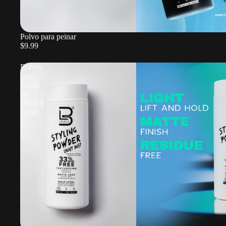
Polvo para peinar
$9.99
Polvos
para
peinar
de
fijación
ligera