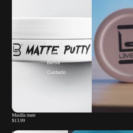
Estilo
Gels
Barba
Cuidado
Masilla mate
$13.99
Crema