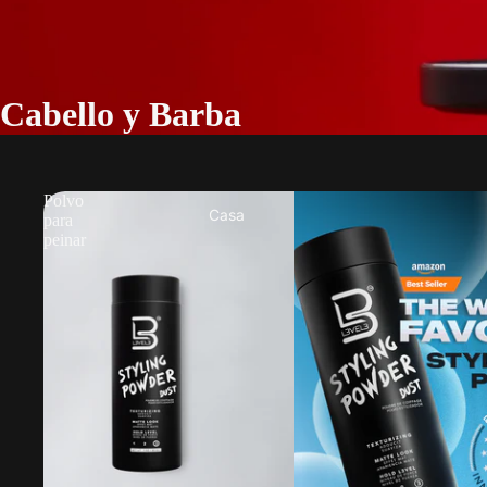
Cabello y Barba
Polvo
Casa
para
peinar