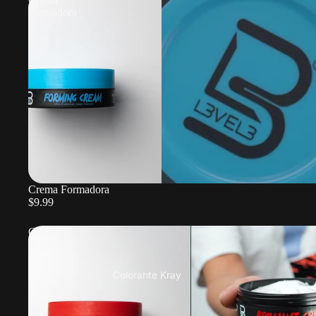
Formadora
Crema Formadora
$9.99
Crema
Brillante
Colorante Kray