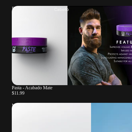
Pasta
Cabello
-
Acabado
Mate
Pasta - Acabado Mate
$11.99
Masilla
mate