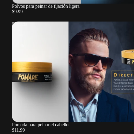
Polvos para peinar de fijación ligera
$9.99
Pomada
para
peinar
el
cabello
Pomada para peinar el cabello
$11.99