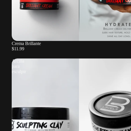
Crema Brillante
$11.99
Arcilla
para
esculpir